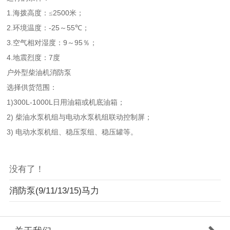
1.
2500
海拨高度：≤
米；
2.
-25
55
环境温度：
～
℃；
3.
9
95
空气相对湿度：
～
％；
4.
7
地震烈度：
度
户外型柴油机消防泵
选择供货范围：
1)300L-1000L
日用油箱或机底油箱；
2)
柴油水泵机组与电动水泵机组联动控制屏；
3)
电动水泵机组、稳压泵组、稳压罐等。
没有了！
消防泵(9/11/13/15)马力