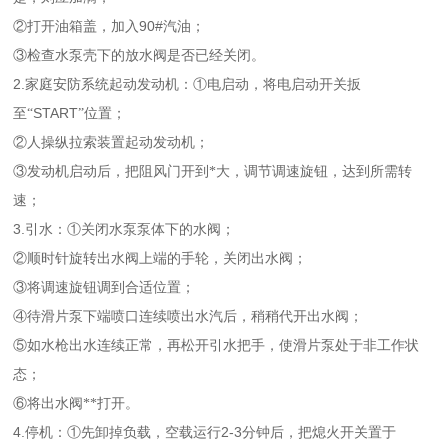
90#
②打开油箱盖，加入
汽油；
③检查水泵壳下的放水阀是否已经关闭。
2.
家庭安防系统起动发动机：①电启动，将电启动开关扳
START
至“
”位置；
②人操纵拉索装置起动发动机；
③发动机启动后，把阻风门开到*大，调节调速旋钮，达到所需转
速；
3.
引水：①关闭水泵泵体下的水阀；
②顺时针旋转出水阀上端的手轮，关闭出水阀；
③将调速旋钮调到合适位置；
④待滑片泵下端喷口连续喷出水汽后，稍稍代开出水阀；
⑤如水枪出水连续正常，再松开引水把手，使滑片泵处于非工作状
态；
⑥将出水阀**打开。
4.
2-3
停机：①先卸掉负载，空载运行
分钟后，把熄火开关置于